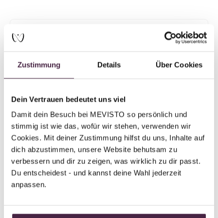
Mevisto Partner Plus
Humanbestattung
Bestattung Geiger
Zustimmung
Details
Über Cookies
Koglerstr. 7
3443 Sieghartskirchen
Dein Vertrauen bedeutet uns viel
Österreich
Damit dein Besuch bei MEVISTO so persönlich und 
stimmig ist wie das, wofür wir stehen, verwenden wir 
E-Mail senden
Cookies. Mit deiner Zustimmung hilfst du uns, Inhalte auf 
dich abzustimmen, unsere Website behutsam zu 
verbessern und dir zu zeigen, was wirklich zu dir passt. 
Du entscheidest - und kannst deine Wahl jederzeit 
anpassen.
Zurück zur Übersicht