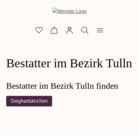
alt springen
Du hast 0 Produkte auf dem Merkzettel
Warenkorb enthält 0 Positionen. D
Bestatter im Bezirk Tulln
Bestatter im Bezirk Tulln finden
Sieghartskirchen