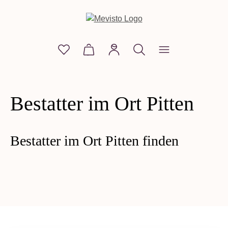
alt springen
Du hast 0 Produkte auf dem Merkzettel
Warenkorb enthält 0 Positionen. D
Bestatter im Ort Pitten
Bestatter im Ort Pitten finden