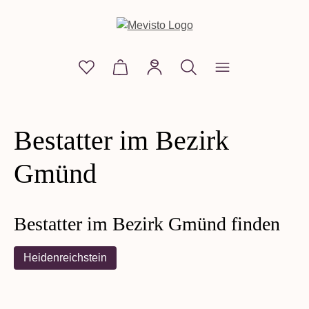
alt springen
Du hast 0 Produkte auf dem Merkzettel
Warenkorb enthält 0 Positionen. D
Bestatter im Bezirk
Gmünd
Bestatter im Bezirk Gmünd finden
Heidenreichstein