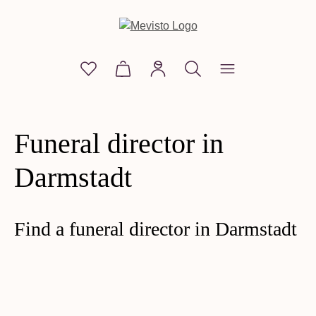
in content
You have 0 wishlist items
Shopping cart contains 0 items. The
Funeral director in
Darmstadt
Find a funeral director in Darmstadt