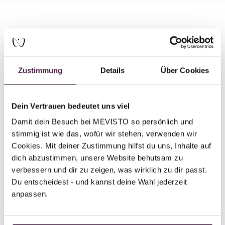
Mevisto partner
Pet cremation
Zustimmung
Details
Über Cookies
Pax Animalis Tierbestattung
Pallaswiesenstraße 146
64293 Darmstadt
Dein Vertrauen bedeutet uns viel
Germany
Damit dein Besuch bei MEVISTO so persönlich und 
stimmig ist wie das, wofür wir stehen, verwenden wir 
Send mail
Cookies. Mit deiner Zustimmung hilfst du uns, Inhalte auf 
dich abzustimmen, unsere Website behutsam zu 
verbessern und dir zu zeigen, was wirklich zu dir passt. 
Du entscheidest - und kannst deine Wahl jederzeit 
anpassen.
Back to overview