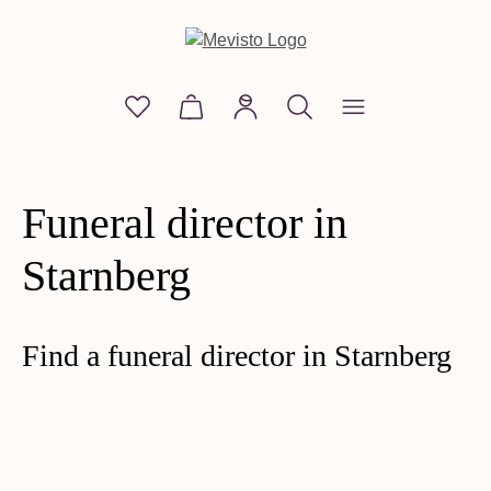
in content
You have 0 wishlist items
Shopping cart contains 0 items. The
Funeral director in
Starnberg
Find a funeral director in Starnberg