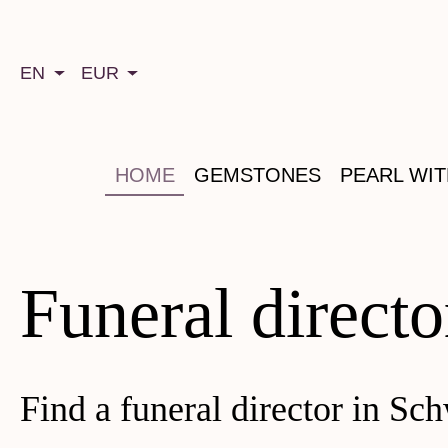
search
Skip to main navigation
EN
EUR
HOME
GEMSTONES
PEARL WI
Funeral direct
Find a funeral director in S