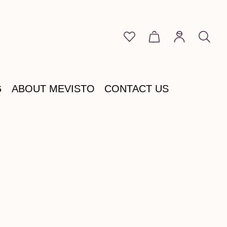
You have 0 wishlist item
Shopping cart cont
G
ABOUT MEVISTO
CONTACT US