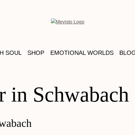
TH SOUL
SHOP
EMOTIONAL WORLDS
BLO
or in Schwabach
chwabach