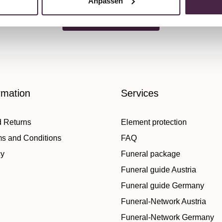
Anpassen
Back to overview
rmation
Services
d Returns
Element protection
ms and Conditions
FAQ
cy
Funeral package
Funeral guide Austria
Funeral guide Germany
Funeral-Network Austria
Funeral-Network Germany