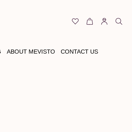
You have 0 wishlist item
Shopping cart cont
G
ABOUT MEVISTO
CONTACT US