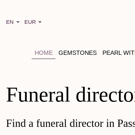
search
Skip to main navigation
EN
EUR
HOME
GEMSTONES
PEARL WI
Funeral directo
Find a funeral director in Pas