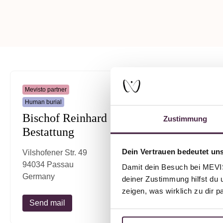
Mevisto partner
Partner witho
Human burial
Jeweller
Bischof Reinhard
Simone
Zustimmung
Bestattung
Ludwigst
94032 Pa
Dein Vertrauen bedeutet uns
Vilshofener Str. 49
Germany
94034 Passau
Damit dein Besuch bei MEVIST
Germany
deiner Zustimmung hilfst du 
zeigen, was wirklich zu dir 
Send mail
Send ma