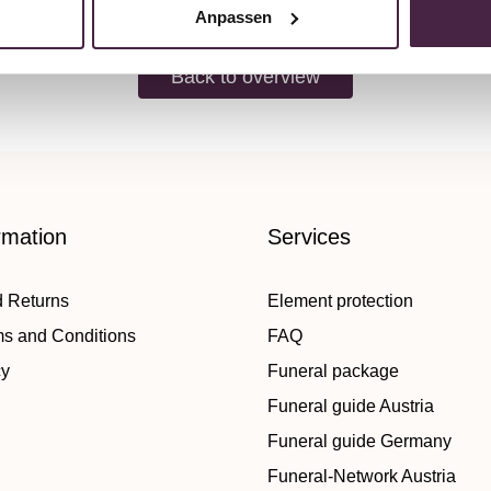
Anpassen
Back to overview
rmation
Services
d Returns
Element protection
ms and Conditions
FAQ
cy
Funeral package
Funeral guide Austria
Funeral guide Germany
Funeral-Network Austria