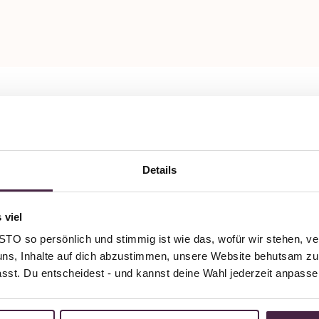
ut certification
 Stadler Juwelier
Details
raße 26
ssau
 viel
O so persönlich und stimmig ist wie das, wofür wir stehen, ve
uns, Inhalte auf dich abzustimmen, unsere Website behutsam zu 
passt. Du entscheidest - und kannst deine Wahl jederzeit anpasse
il