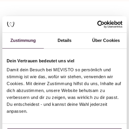
Mevisto Partner
Humanbestattung
Zustimmung
Details
Über Cookies
Christoph Kortstiege Bestattungen
Schelpsheide 6
33613 Bielefeld
Dein Vertrauen bedeutet uns viel
Deutschland
Damit dein Besuch bei MEVISTO so persönlich und 
stimmig ist wie das, wofür wir stehen, verwenden wir 
E-Mail senden
Cookies. Mit deiner Zustimmung hilfst du uns, Inhalte auf 
dich abzustimmen, unsere Website behutsam zu 
verbessern und dir zu zeigen, was wirklich zu dir passt. 
Du entscheidest - und kannst deine Wahl jederzeit 
anpassen.
Zurück zur Übersicht