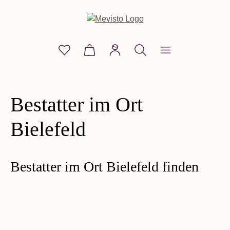
alt springen
Du hast 0 Produkte auf dem Merkzettel
Warenkorb enthält 0 Positionen. D
Bestatter im Ort
Bielefeld
Bestatter im Ort Bielefeld finden