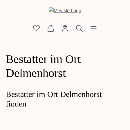
alt springen
Du hast 0 Produkte auf dem Merkzettel
Warenkorb enthält 0 Positionen. D
Bestatter im Ort
Delmenhorst
Bestatter im Ort Delmenhorst
finden