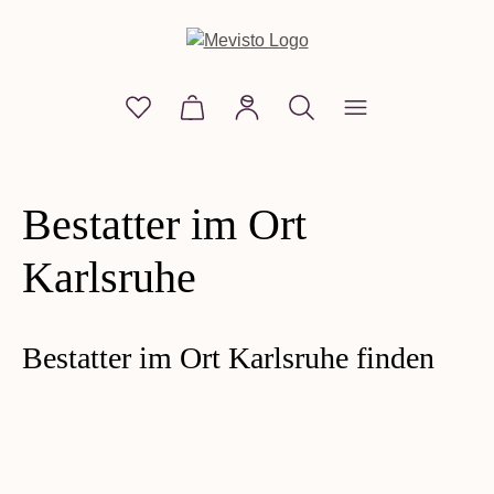
alt springen
Du hast 0 Produkte auf dem Merkzettel
Warenkorb enthält 0 Positionen. D
Bestatter im Ort
Karlsruhe
Bestatter im Ort Karlsruhe finden