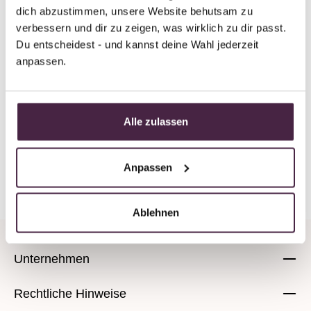
dich abzustimmen, unsere Website behutsam zu 
Haid-und-Neu-Straße 39A
verbessern und dir zu zeigen, was wirklich zu dir passt. 
76131 Karlsruhe
Du entscheidest - und kannst deine Wahl jederzeit 
Deutschland
anpassen.
E-Mail senden
Alle zulassen
Anpassen
Zurück zur Übersicht
Ablehnen
Unternehmen
Rechtliche Hinweise