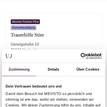
Mevisto Partner Plus
Humanbestattung
Trauerhilfe Stier
Gerwigstraße 10
76131 Karlsruhe
Deutschland
E-Mail senden
Zustimmung
Details
Über Cookies
Dein Vertrauen bedeutet uns viel
Damit dein Besuch bei MEVISTO so persönlich und 
Partner ohne Zertifizierung
stimmig ist wie das, wofür wir stehen, verwenden wir 
Humanbestattung
Cookies. Mit deiner Zustimmung hilfst du uns, Inhalte auf 
Bestattungsintitut der Stadt Karlsruhe